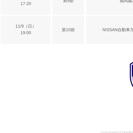
第9節
福岡蹴
17:20
11/9（日）
第10節
NISSAN自動車
19:00
よくあるご質問
利用規約
プ
copylight(C)KUR