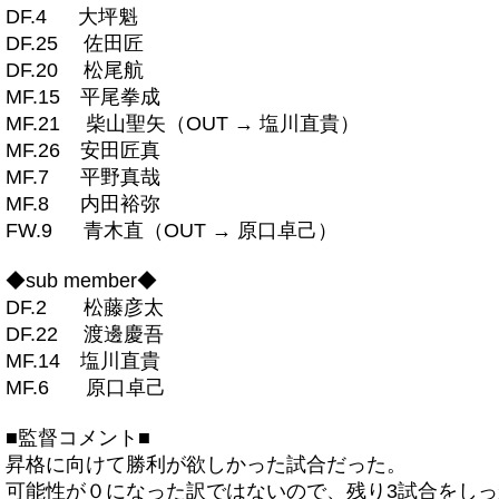
DF.4 大坪魁
DF.25 佐田匠
DF.20 松尾航
MF.15 平尾拳成
MF.21 柴山聖矢（OUT → 塩川直貴）
MF.26 安田匠真
MF.7 平野真哉
MF.8 内田裕弥
FW.9 青木直（OUT → 原口卓己）
◆sub member◆
DF.2 松藤彦太
DF.22 渡邊慶吾
MF.14 塩川直貴
MF.6 原口卓己
■監督コメント■
昇格に向けて勝利が欲しかった試合だった。
可能性が０になった訳ではないので、残り3試合をし