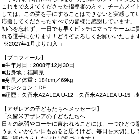
これまで支えてくださった指導者の方々、チームメイ
しては、この夢を手にすることはできないと実感して
応援してくださったすべての皆様に感謝しています。
初心を忘れず、一日でも早くピッチに立ってチームに
れる選手になります！どうぞよろしくお願いいたしま
※2027年1月より加入 」
【プロフィール】
■生年月日：2008年12月30日
■出身地：福岡県
■身長／体重：184cm／69kg
■ポジション：DF
■経歴：久留米AZALEA U-12→久留米AZALEA U-1
【アザレアの子どもたちへメッセージ】
「久留米アザレアの子どもたちへ
日々の練習やコーチに言われることには、一つひとつ
うまくいかない日もあると思うけど、毎日を大切にし
夢は諦めさえしなければ近づけます！