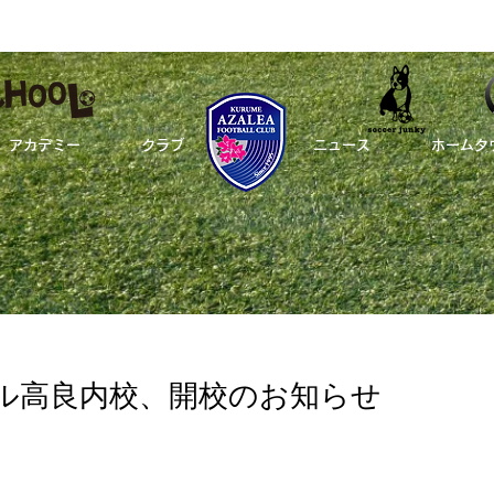
アカデミー
クラブ
_
ニュース
ホームタ
ール高良内校、開校のお知らせ
ップチーム
アカデミー
クラブ
ル高良内校、開校のお知らせ