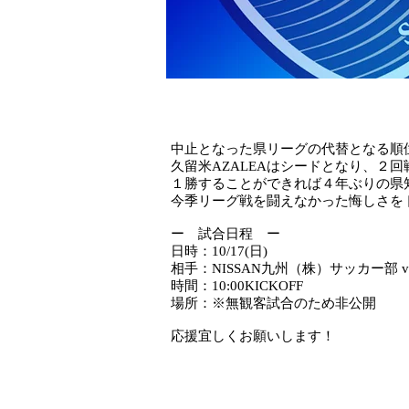
中止となった県リーグの代替となる順位
久留米AZALEAはシードとなり、２
１勝することができれば４年ぶりの県
今季リーグ戦を闘えなかった悔しさを
ー 試合日程 ー
日時：10/17(日)
相手：NISSAN九州（株）サッカー部 vs 
時間：10:00KICKOFF
場所：※無観客試合のため非公開
応援宜しくお願いします！