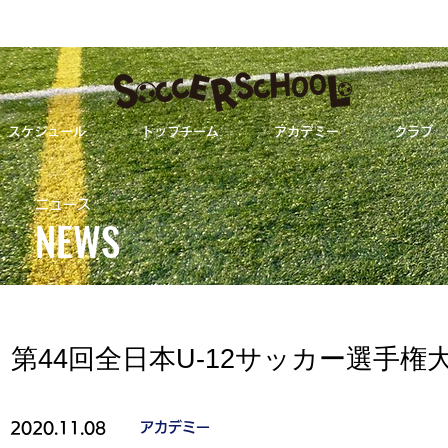
スケジュール
トップチーム
アカデミー
クラブ
第44回全日本U-12サッカー選手権大会福岡県
ニュース
NEWS
ALL
トップチーム
第44回全日本U-12サッカー選手
2020.11.08
アカデミー