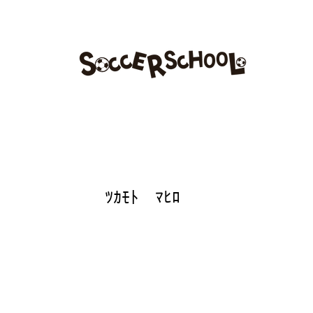
スケジュール
トップチーム
アカデミー
クラブ
塚本 真優
ﾂｶﾓﾄ ﾏﾋﾛ