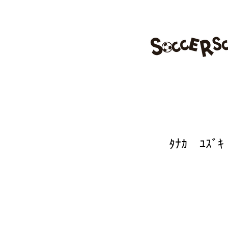
スケジュール
トップチーム
田中 柚伎
ﾀﾅｶ ﾕｽﾞｷ