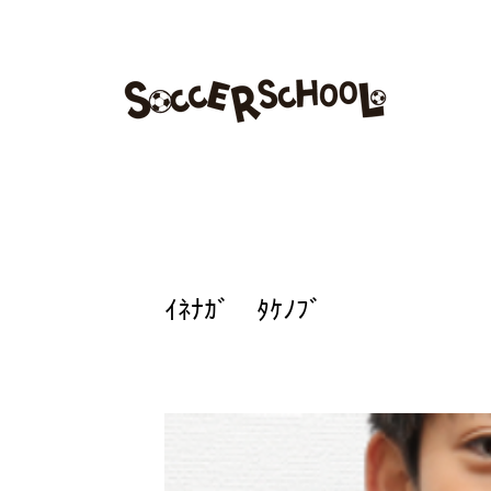
スケジュール
トップチーム
アカデミー
クラブ
稲永 武信
ｲﾈﾅｶﾞ ﾀｹﾉﾌﾞ